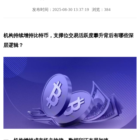
发布时间：2025-08-30 13:37:19
浏览：384
机构持续增持比特币，支撑位交易活跃度攀升背后有哪些深
层逻辑？