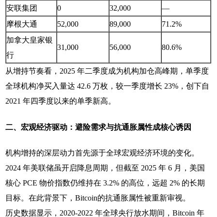
安联集团
0
32,000
—
摩根大通
52,000
89,000
71.2%
加拿大皇家银
31,000
56,000
80.6%
行
从增持节奏看，2025 年二季度成为机构加仓高峰期，单季度
全球机构净买入量达 42.6 万枚，较一季度增长 23%，创下自
2021 年四季度以来的单季新高。
二、宏观经济驱动：避险需求与抗通胀属性成核心诱因
机构增持的深层动力首先源于全球宏观经济环境的变化。
2024 年美联储虽开启降息周期，但截至 2025 年 6 月，美国
核心 PCE 物价指数仍维持在 3.2% 的高位，远超 2% 的长期
目标。在此背景下，Bitcoin的抗通胀属性被重新审视。
历史数据显示，2020-2022 年全球央行放水期间，Bitcoin 年