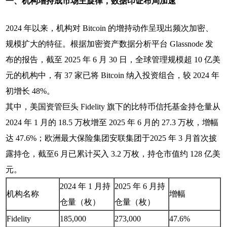
一、机构增持成市场主旋律，数据印证布局加速
2024 年以来，机构对 Bitcoin 的增持动作呈现出频次加密、
规模扩大的特征。根据加密资产数据分析平台 Glassnode 发
布的报告，截至 2025 年 6 月 30 日，全球管理规模超 10 亿美
元的机构中，有 37 家已将 Bitcoin 纳入投资组合，较 2024 年
初增长 48%。
其中，美国资管巨头 Fidelity 旗下的比特币信托基金持仓量从
2024 年 1 月的 18.5 万枚增至 2025 年 6 月的 27.3 万枚，增幅
达 47.6%；欧洲最大保险集团安联集团于2025 年 3 月首次披
露持仓，截至6 月已累计买入 3.2 万枚，持仓市值约 128 亿美
元。
2024 年 1 月持
2025 年 6 月持
机构名称
增幅
仓量（枚）
仓量（枚）
Fidelity
185,000
273,000
47.6%