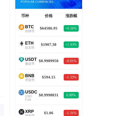
币种
价格
涨跌幅
BTC
$64586.95
+0.56%
比特币
ETH
$1907.38
+1.93%
以太坊
USDT
$0.9989950
-0.01%
泰达币
BNB
$594.15
-1.33%
币安币
USDC
$0.9998831
0.00%
USD
Coin
XRP
$1.06
-1.31%
瑞波币