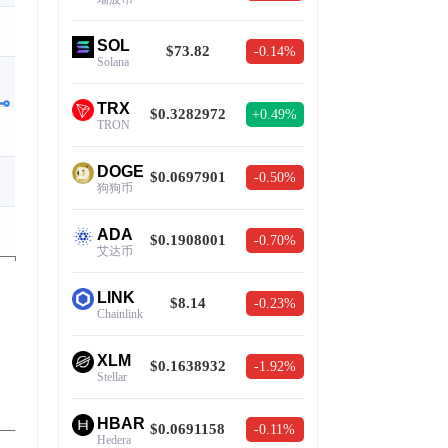
SOL
$73.82
-0.14%
Solana
TRX
$0.3282972
+0.49%
TRON
DOGE
$0.0697901
-0.50%
狗狗币
ADA
$0.1908001
-0.70%
艾达币
LINK
$8.14
-0.23%
Chainlink
XLM
$0.1638932
-1.92%
Stellar
HBAR
$0.0691158
-0.11%
Hedera