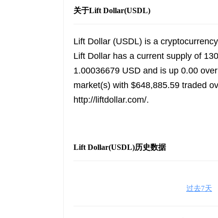
关于Lift Dollar(USDL)
Lift Dollar (USDL) is a cryptocurren
Lift Dollar has a current supply of 13
1.00036679 USD and is up 0.00 over th
market(s) with $648,885.59 traded ov
http://liftdollar.com/.
Lift Dollar(USDL)历史数据
过去7天