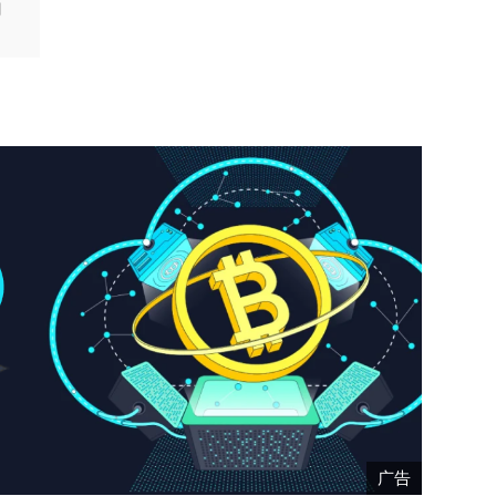
内
认
，
广告