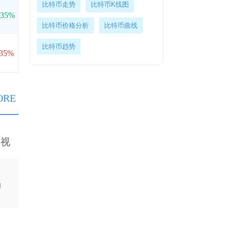
比特币走势
比特币K线图
.35%
比特币价格分析
比特币曲线
比特币趋势
.35%
ORE
可视
，
动
具
，
复