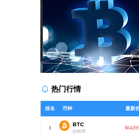
热门行情
排名
币种
最新
BTC
1
$64209
比特币