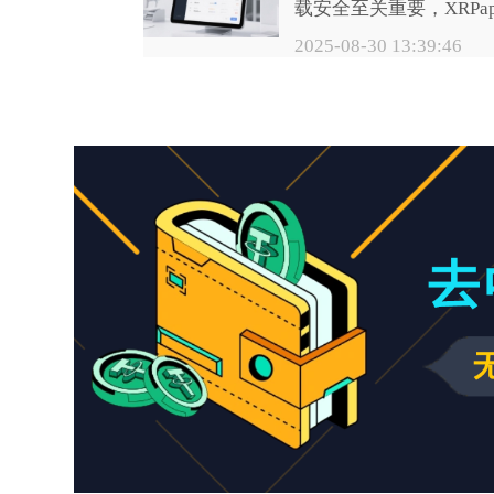
载安全至关重要，XRPap
价格行情的方法。
一款受用户关注的应用
2025-08-30 13:39:46
方免费下载的安全性更
忽视。为了帮助用户安
该应用，下面将详细介
前后的检查步骤。