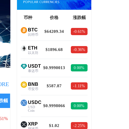
币种
价格
涨跌幅
BTC
$64209.34
-0.61%
比特币
ETH
$1896.68
-0.36%
以太坊
USDT
$0.9990013
0.00%
泰达币
ORE
BNB
$587.87
-1.11%
币安币
跌幅
USDC
$0.9998066
0.00%
USD
Coin
.61%
XRP
$1.02
-2.25%
瑞波币