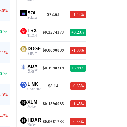
.36%
SOL
$72.65
-1.42%
Solana
TRX
00%
$0.3274373
+0.23%
TRON
DOGE
$0.0690099
-1.00%
.11%
狗狗币
ADA
$0.1998319
+6.48%
艾达币
00%
LINK
$8.14
-0.35%
Chainlink
.25%
XLM
$0.1596935
-1.45%
Stellar
.42%
HBAR
$0.0681783
-0.58%
Hedera