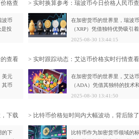
币价格查
> 实时换算参考：瑞波币今日价格人民币
杂，如何高效地查询和利用
技巧
些数据成为了关键问题。为
瑞波币
在加密货币的世界里，瑞波
进一步提升生态服务水平，
论是投
（XRP）凭借独特优势吸引着
关部门对官网进行了升级改
，还是
众多投资者目光。对于关注
2025-08-30 13:44:15
造，新增数据可视化模块，
，准确
波币的投资者而言，了解其
大地提高了信息查询效率。
价格都
人民币计价的实时价格至关
情的查看
> 实时跟踪动态：艾达币价格实时行情查
你介绍
要。下面将介绍一些实用的
法
询技巧。
，美元
在加密货币的世界里，艾达
，其币
（ADA）凭借其独特的技术
投资决
发展潜力，吸引了众多投资
2025-08-30 13:41:50
都有着
的目光。要在这个充满变数
了解美
市场中做出明智决策，实时
性，下载
> 比特币价格短时间内大幅波动，背后除
我们的
握艾达币的价格行情至关重
场情绪还有哪些深层逻辑？
。下面
要。本文将为您详细介绍查
用的下
比特币作为加密货币领域的
币实时
艾达币价格实时行情的多种