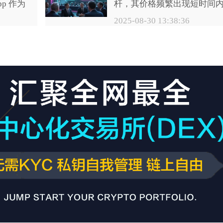
p 作为
杆，其价格频繁出现短时间
用方法。
，其官
的大幅波动，早已不是新鲜
2025-08-30 13:38:36
是不容
事。市场情绪的起伏往往被
全下载
为是直接推手，但在这背后
绍下载
还隐藏着多重复杂的深层逻
辑，涉及宏观经济、技术革
新、监管政策等多个维度。