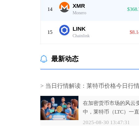
XMR
14
$368.
Monero
LINK
15
$8.1
Chainlink
最新动态
> 当日行情解读：莱特币价格今日行
与分析
在加密货币市场的风云
中，莱特币（LTC）一
注。今日，我们将深入
2025-08-30 13:47:31
特币的价格行情，从多
读其市场表现。