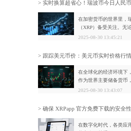
> 实时换算超省心！瑞波币今日人民
询技巧
在加密货币的世界里，
（XRP）备受关注。无
资者想要把握交易时机
2025-08-30 13:45:21
单纯对市场行情感兴趣
了解瑞波币今日人民币
> 跟踪美元币价：美元币实时价格行
至关重要。接下来，为
方法
几种实用的查询技巧。
在全球化的经济环境下
作为世界主要储备货币
价的波动对国际贸易、
2025-08-30 13:43:07
策以及个人外汇交易等
深远影响。及时准确地
> 确保 XRPapp 官方免费下载的安全
元实时价格行情，能为
前后有哪些检查步骤？
经济活动提供有力支持
在数字化时代，各类应
就为大家介绍查看美元