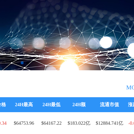
M
价格
24H最高
24H最低
24H额
流通市值
涨
.34
$64753.96
$64167.22
$183.022亿
$12884.741亿
-0