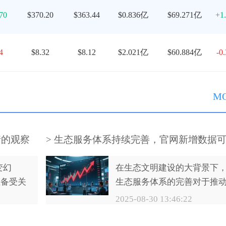
70
$370.20
$363.44
$0.836亿
$69.271亿
+1
4
$8.32
$8.12
$2.021亿
$60.884亿
-0
M
情的观察
> 生态服务体系持续完善，官网新增数据
化模块提升信息查询效率
变幻
在生态文明建设的大背景下
直备受关
生态服务体系的完善对于推
剖析莱
可持续发展、提升环境质量
2025-08-30 13:46:22
维度解
有至关重要的意义。近年来
随着生态数据的日益丰富和