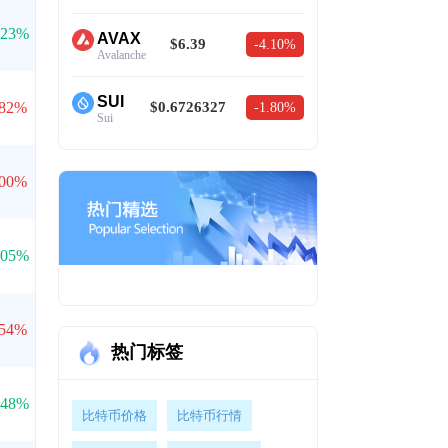
.23%
AVAX
$6.39
-4.10%
Avalanche
SUI
.82%
$0.6726327
-1.80%
Sui
.00%
.05%
.54%
热门标签
.48%
比特币价格
比特币行情