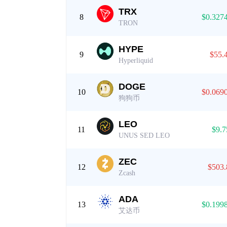
TRX
8
$0.327
TRON
HYPE
9
$55.
Hyperliquid
DOGE
10
$0.069
狗狗币
LEO
11
$9.7
UNUS SED LEO
ZEC
12
$503.
Zcash
ADA
13
$0.199
艾达币